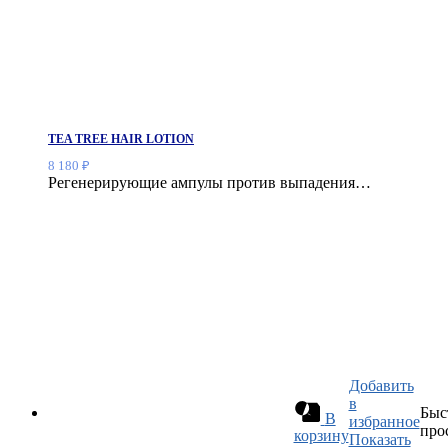
TEA TREE HAIR LOTION
8 180
₽
Регенерирующие ампулы против выпадения…
Добавить
в
Быс
В
избранное
про
корзину
Показать