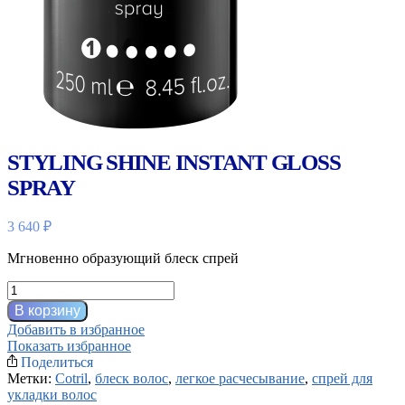
STYLING SHINE INSTANT GLOSS
SPRAY
3 640
₽
Мгновенно образующий блеск спрей
Количество
товара
В корзину
STYLING
Добавить в избранное
SHINE
Показать избранное
instant
Поделиться
gloss
Метки:
Cotril
,
блеск волос
,
легкое расчесывание
,
спрей для
spray
укладки волос