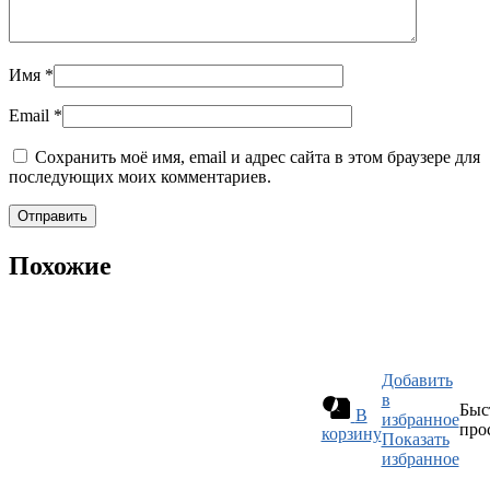
Имя
*
Email
*
Сохранить моё имя, email и адрес сайта в этом браузере для
последующих моих комментариев.
Похожие
Добавить
в
Быс
В
избранное
про
корзину
Показать
избранное