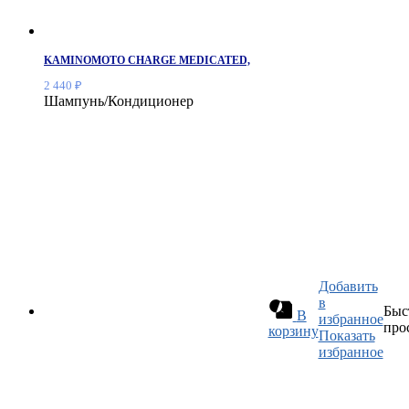
KAMINOMOTO CHARGE MEDICATED,
2 440
₽
Шампунь/Кондиционер
Добавить
в
Быс
В
избранное
про
корзину
Показать
избранное