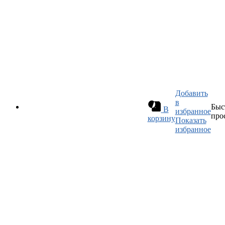
Добавить
в
Быс
В
избранное
про
корзину
Показать
избранное