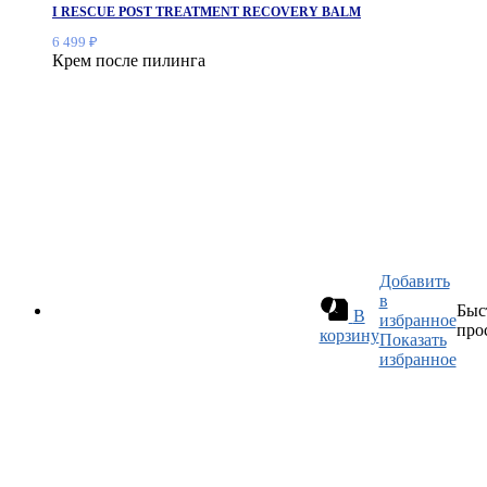
I RESCUE POST TREATMENT RECOVERY BALM
6 499
₽
Крем после пилинга
Добавить
в
Быс
В
избранное
про
корзину
Показать
избранное