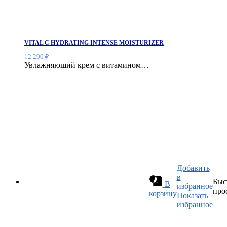
VITAL C HYDRATING INTENSE MOISTURIZER
12 290
₽
Увлажняющий крем с витамином…
Добавить
в
Быс
В
избранное
про
корзину
Показать
избранное