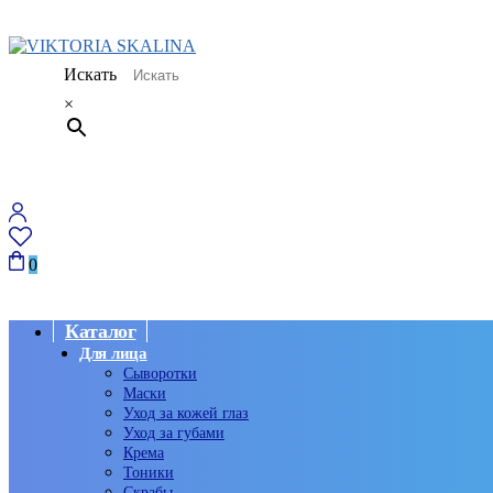
Искать
×
0
Каталог
Для лица
Сыворотки
Маски
Уход за кожей глаз
Уход за губами
Крема
Тоники
Скрабы