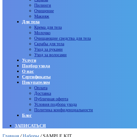
Пилинги
Очищение
Макияж
Для тела
Крема для тела
Молочко
Очищающие средства для тела
Скрабы для тела
Уход за руками
Уход за волосами
Услуги
Подбор ухода
О нас
Сертификаты
Покупателям
Оплата
Доставка
Публичная оферта
Условия подбора ухода
Политика конфиденциальности
Блог
ЗАПИСАТЬСЯ
Главная
/
Наборы
/
SAMPLE KIT