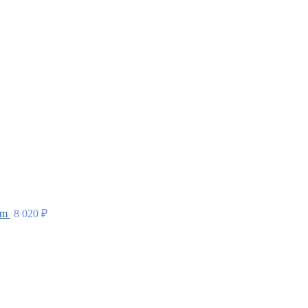
um
8 020
₽