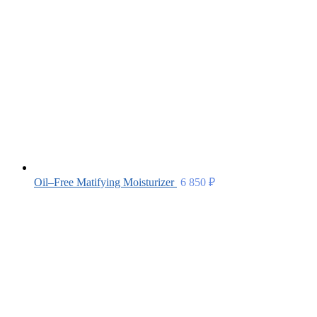
Oil–Free Matifying Moisturizer
6 850
₽