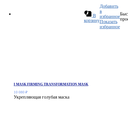
Добавить
в
Быс
В
избранное
про
корзину
Показать
избранное
I MASK FIRMING TRANSFORMATION MASK
10 080
₽
Укрепляющая голубая маска