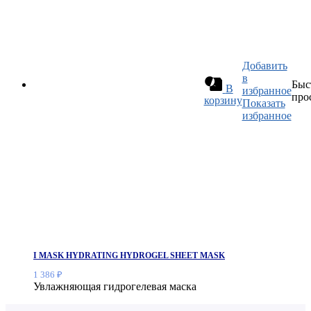
Добавить
в
Быс
В
избранное
про
корзину
Показать
избранное
I MASK HYDRATING HYDROGEL SHEET MASK
1 386
₽
Увлажняющая гидрогелевая маска