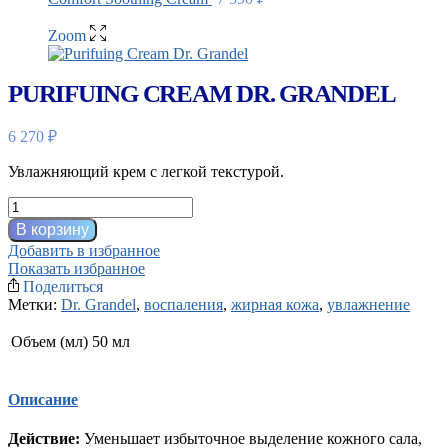
Zoom
PURIFUING CREAM DR. GRANDEL
6 270
₽
Увлажняющий крем с легкой текстурой.
Количество
товара
В корзину
Purifuing
Добавить в избранное
Cream
Показать избранное
Dr.
Поделиться
Grandel
Метки:
Dr. Grandel
,
воспаления
,
жирная кожа
,
увлажнение
Объем (мл)
50 мл
Описание
Действие:
Уменьшает избыточное выделение кожного сала,