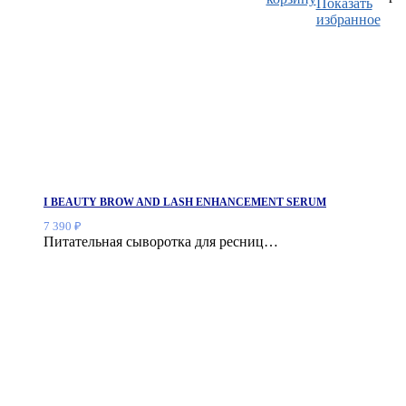
Показать
избранное
I BEAUTY BROW AND LASH ENHANCEMENT SERUM
7 390
₽
Питательная сыворотка для ресниц…