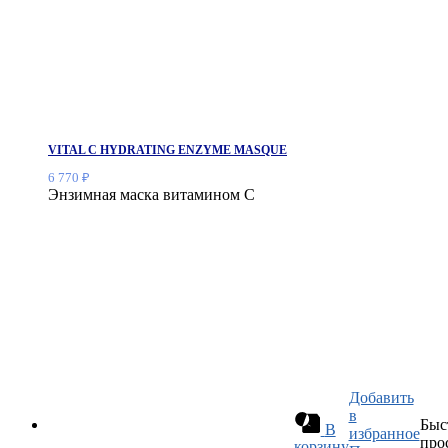
VITAL C HYDRATING ENZYME MASQUE
6 770
₽
Энзимная маска витамином С
Добавить
в
Быс
В
избранное
про
корзину