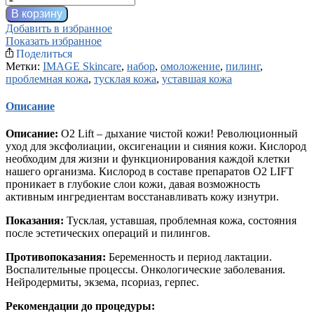
товара
В корзину
O2
Добавить в избранное
LIFT
Показать избранное
Treatment
Поделиться
Kit
Метки:
IMAGE Skincare
,
набор
,
омоложение
,
пилинг
,
проблемная кожа
,
тусклая кожа
,
уставшая кожа
Описание
Описание:
O2 Lift – дыхание чистой кожи! Революционный
уход для эксфолиации, оксигенации и сияния кожи. Кислород
необходим для жизни и функционирования каждой клетки
нашего организма. Кислород в составе препаратов O2 LIFT
проникает в глубокие слои кожи, давая возможность
активным ингредиентам восстанавливать кожу изнутри.
Показания:
Тусклая, уставшая, проблемная кожа, состояния
после эстетических операций и пилингов.
Противопоказания:
Беременность и период лактации.
Воспалительные процессы. Онкологические заболевания.
Нейродермиты, экзема, псориаз, герпес.
Рекомендации до процедуры: