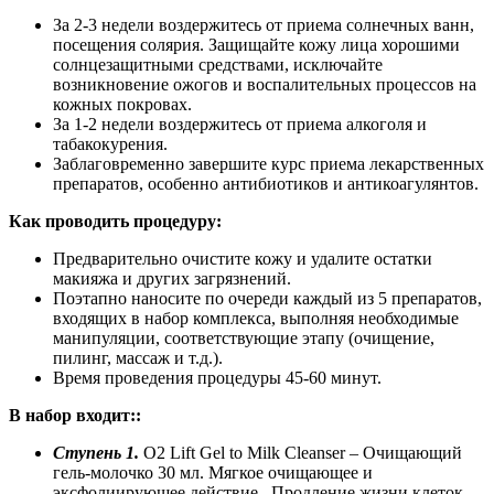
За 2-3 недели воздержитесь от приема солнечных ванн,
посещения солярия. Защищайте кожу лица хорошими
солнцезащитными средствами, исключайте
возникновение ожогов и воспалительных процессов на
кожных покровах.
За 1-2 недели воздержитесь от приема алкоголя и
табакокурения.
Заблаговременно завершите курс приема лекарственных
препаратов, особенно антибиотиков и антикоагулянтов.
Как проводить процедуру:
Предварительно очистите кожу и удалите остатки
макияжа и других загрязнений.
Поэтапно наносите по очереди каждый из 5 препаратов,
входящих в набор комплекса, выполняя необходимые
манипуляции, соответствующие этапу (очищение,
пилинг, массаж и т.д.).
Время проведения процедуры 45-60 минут.
В набор входит::
Ступень 1.
O2 Lift Gel to Milk Cleanser – Очищающий
гель-молочко 30 мл. Мягкое очищающее и
эксфолиирующее действие. Продление жизни клеток –