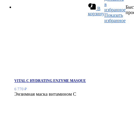
в
Быс
В
избранное
про
корзину
Показать
избранное
VITAL C HYDRATING ENZYME MASQUE
6 770
₽
Энзимная маска витамином С