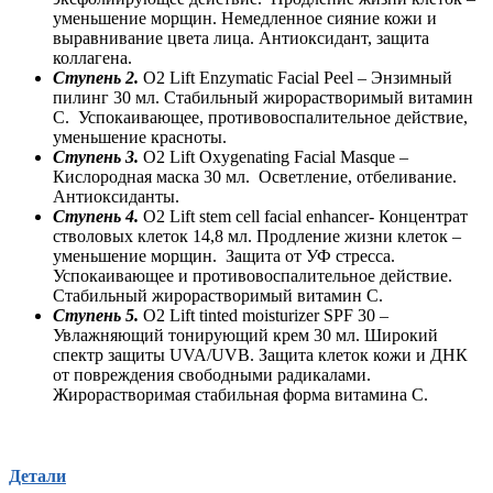
уменьшение морщин. Немедленное сияние кожи и
выравнивание цвета лица. Антиоксидант, защита
коллагена.
Ступень 2.
O2 Lift Enzymatic Facial Peel – Энзимный
пилинг 30 мл. Стабильный жирорастворимый витамин
C. Успокаивающее, противовоспалительное действие,
уменьшение красноты.
Ступень 3.
O2 Lift Oxygenating Facial Masque –
Кислородная маска 30 мл. Осветление, отбеливание.
Антиоксиданты.
Ступень 4.
O2 Lift stem cell facial enhancer- Концентрат
стволовых клеток 14,8 мл. Продление жизни клеток –
уменьшение морщин. Защита от УФ стресса.
Успокаивающее и противовоспалительное действие.
Стабильный жирорастворимый витамин C.
Ступень 5.
O2 Lift tinted moisturizer SPF 30 –
Увлажняющий тонирующий крем 30 мл. Широкий
спектр защиты UVA/UVB. Защита клеток кожи и ДНК
от повреждения свободными радикалами.
Жирорастворимая стабильная форма витамина С.
Детали