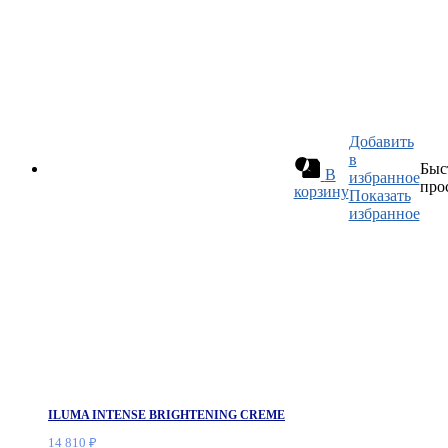
Добавить
в
Быс
В
избранное
про
корзину
Показать
избранное
ILUMA INTENSE BRIGHTENING CREME
14 810
₽