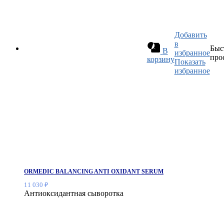
Добавить
в
Быс
В
избранное
про
корзину
Показать
избранное
ORMEDIC BALANCING ANTI OXIDANT SERUM
11 030
₽
Антиоксидантная сыворотка