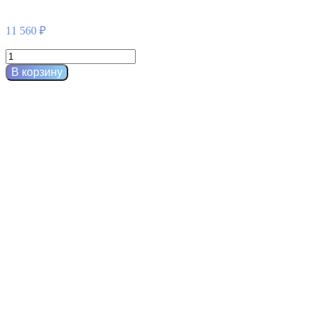
11 560
₽
Количество
товара
В корзину
ILUMA
Intense
facial
illuminator