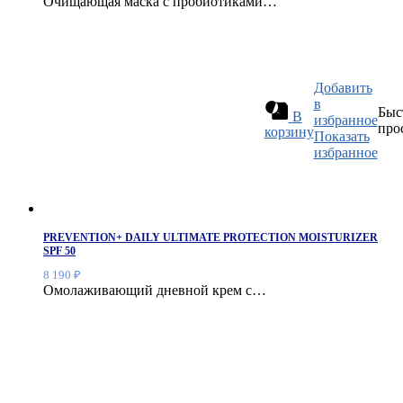
Очищающая маска с пробиотиками…
Добавить
в
Быс
В
избранное
про
корзину
Показать
избранное
PREVENTION+ DAILY ULTIMATE PROTECTION MOISTURIZER
SPF 50
8 190
₽
Омолаживающий дневной крем с…