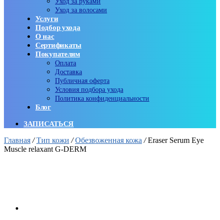
Уход за руками
Уход за волосами
Услуги
Подбор ухода
О нас
Сертификаты
Покупателям
Оплата
Доставка
Публичная оферта
Условия подбора ухода
Политика конфиденциальности
Блог
ЗАПИСАТЬСЯ
Главная
/
Тип кожи
/
Обезвоженная кожа
/
Eraser Serum Eye
Muscle relaxant G-DERM