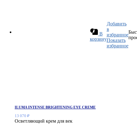
Добавить
в
Быс
В
избранное
про
корзину
Показать
избранное
ILUMA INTENSE BRIGHTENING EYE CREME
13 070
₽
Осветляющий крем для век