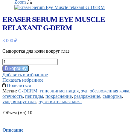
Zoom
ERASER SERUM EYE MUSCLE
RELAXANT G-DERM
3 000
₽
Сыворотка для кожи вокруг глаз
Количество
товара
В корзину
Eraser
Добавить в избранное
Serum
Показать избранное
Eye
Поделиться
Muscle
Метки:
G-DERM
,
гиперпигментация
,
зуд
,
обезвоженная кожа
,
relaxant
отечность
,
пептиды
,
покраснение
,
раздражение
,
сывортка
,
G-
уход вокруг глаз
,
чувствительная кожа
DERM
Объем (мл)
10
Описание