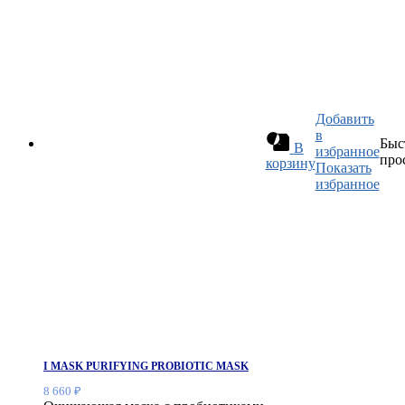
Добавить
в
Быс
В
избранное
про
корзину
Показать
избранное
I MASK PURIFYING PROBIOTIC MASK
8 660
₽