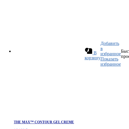
Добавить
в
Быс
В
избранное
про
корзину
Показать
избранное
THE MAX™ CONTOUR GEL CREME