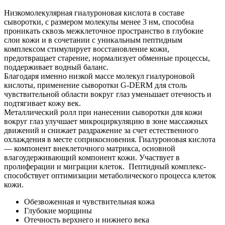
Низкомолекулярная гиалуроновая кислота в составе
сыворотки, с размером молекулы менее 3 нм, способна
проникать сквозь межклеточное пространство в глубокие
слои кожи и в сочетании с уникальным пептидным
комплексом стимулирует восстановление кожи,
предотвращает старение, нормализует обменные процессы,
поддерживает водный баланс.
Благодаря именно низкой массе молекул гиалуроновой
кислоты, применение сыворотки G-DERM для столь
чувствительной области вокруг глаз уменьшает отечность и
подтягивает кожу век.
Металлический ролл при нанесении сыворотки для кожи
вокруг глаз улучшает микроциркуляцию в зоне массажных
движений и снижает раздражение за счет естественного
охлаждения в месте соприкосновения. Гиалуроновая кислота
— компонент внеклеточного матрикса, основной
влагоудерживающий компонент кожи. Участвует в
пролиферации и миграции клеток. Пептидный комплекс-
способствует оптимизации метаболического процесса клеток
кожи.
Обезвоженная и чувствительная кожа
Глубокие морщины
Отечность верхнего и нижнего века