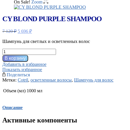
On Sale!
Zoom
CY BLOND PURPLE SHAMPOO
Первоначальная
Текущая
7 120
₽
5 696
₽
цена
цена:
составляла
5
Шампунь для светлых и осветленных волос
7
696 ₽.
Количество
120 ₽.
товара
В корзину
CY
Добавить в избранное
BLOND
Показать избранное
PURPLE
Поделиться
SHAMPOO
Метки:
Cotril
,
осветленные волосы
,
Шампунь для волос
Объем (мл)
1000 мл
Описание
Активные компоненты