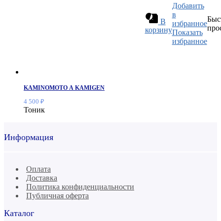
Добавить
в
Быс
В
избранное
про
корзину
Показать
избранное
KAMINOMOTO А KAMIGEN
4 500
₽
Тоник
Информация
Оплата
Доставка
Политика конфиденциальности
Публичная оферта
Каталог