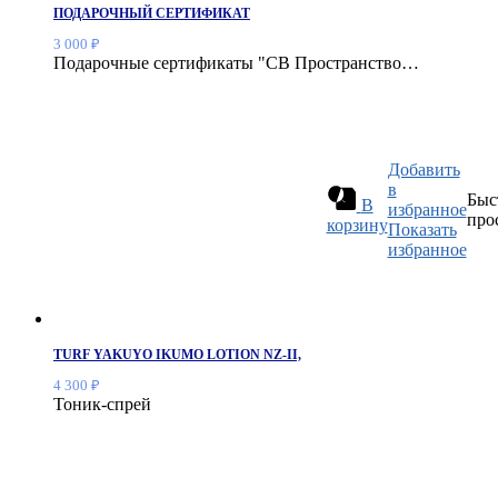
ПОДАРОЧНЫЙ СЕРТИФИКАТ
3 000
₽
Подарочные сертификаты "СВ Пространство…
Добавить
в
Быс
В
избранное
про
корзину
Показать
избранное
TURF YAKUYO IKUMO LOTION NZ-II,
4 300
₽
Тоник-спрей