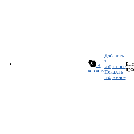
Добавить
в
Быс
В
избранное
про
корзину
Показать
избранное