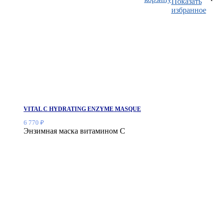
Показать
избранное
VITAL C HYDRATING ENZYME MASQUE
6 770
₽
Энзимная маска витамином С