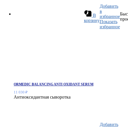
Добавить
в
Быс
В
избранное
про
корзину
Показать
избранное
ORMEDIC BALANCING ANTI OXIDANT SERUM
11 030
₽
Антиоксидантная сыворотка
Добавить