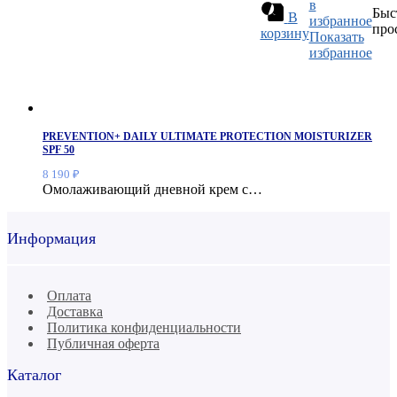
в
Быс
В
избранное
про
корзину
Показать
избранное
PREVENTION+ DAILY ULTIMATE PROTECTION MOISTURIZER
SPF 50
8 190
₽
Омолаживающий дневной крем с…
Информация
Оплата
Доставка
Политика конфиденциальности
Публичная оферта
Каталог