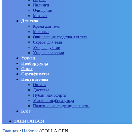
Пилинги
Очищение
Макияж
Для тела
Крема для тела
Молочко
Очищающие средства для тела
Скрабы для тела
Уход за руками
Уход за волосами
Услуги
Подбор ухода
О нас
Сертификаты
Покупателям
Оплата
Доставка
Публичная оферта
Условия подбора ухода
Политика конфиденциальности
Блог
ЗАПИСАТЬСЯ
Главная
/
Наборы
/
COLLA GEN