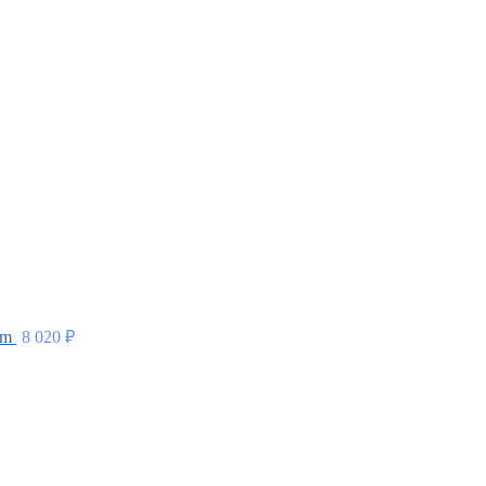
um
8 020
₽