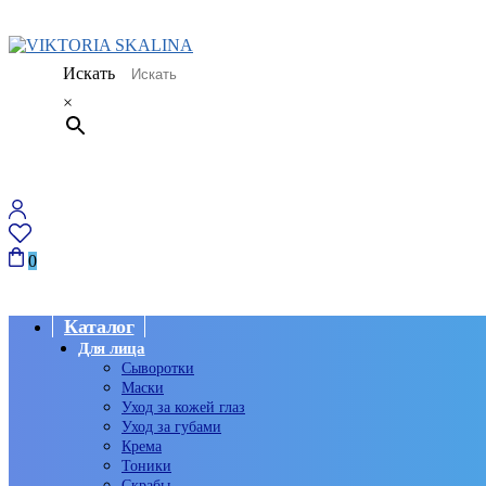
Искать
×
0
Каталог
Для лица
Сыворотки
Маски
Уход за кожей глаз
Уход за губами
Крема
Тоники
Скрабы