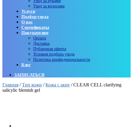
Уход за руками
Уход за волосами
Услуги
Подбор ухода
О нас
Сертификаты
Покупателям
Оплата
Доставка
Публичная оферта
Условия подбора ухода
Политика конфиденциальности
Блог
ЗАПИСАТЬСЯ
Главная
/
Тип кожи
/
Кожа с акне
/
CLEAR CELL clarifying
salicylic blemish gel