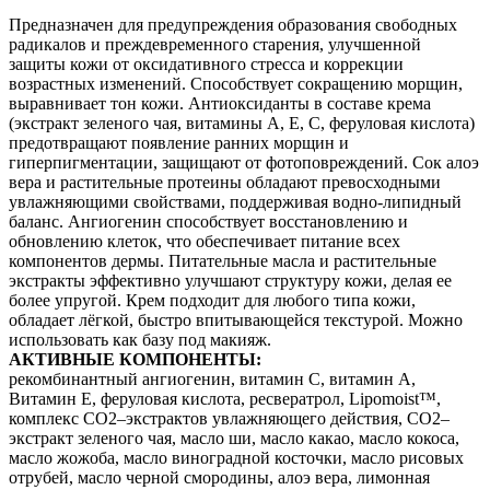
Предназначен для предупреждения образования свободных
радикалов и преждевременного старения, улучшенной
защиты кожи от оксидативного стресса и коррекции
возрастных изменений. Способствует сокращению морщин,
выравнивает тон кожи. Антиоксиданты в составе крема
(экстракт зеленого чая, витамины А, Е, С, феруловая кислота)
предотвращают появление ранних морщин и
гиперпигментации, защищают от фотоповреждений. Сок алоэ
вера и растительные протеины обладают превосходными
увлажняющими свойствами, поддерживая водно-липидный
баланс. Ангиогенин способствует восстановлению и
обновлению клеток, что обеспечивает питание всех
компонентов дермы. Питательные масла и растительные
экстракты эффективно улучшают структуру кожи, делая ее
более упругой. Крем подходит для любого типа кожи,
обладает лёгкой, быстро впитывающейся текстурой. Можно
использовать как базу под макияж.
АКТИВНЫЕ КОМПОНЕНТЫ:
рекомбинантный ангиогенин, витамин С, витамин А,
Витамин Е, феруловая кислота, ресвератрол, Lipomoist™,
комплекс CO2–экcтрактов увлажняющего действия, СО2–
экстракт зеленого чая, масло ши, масло какао, масло кокоса,
масло жожоба, масло виноградной косточки, масло рисовых
отрубей, масло черной смородины, алоэ вера, лимонная