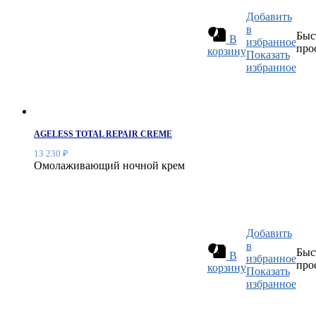
Добавить
в
Быс
В
избранное
про
корзину
Показать
избранное
AGELESS TOTAL REPAIR CREME
13 230
₽
Омолаживающий ночной крем
Добавить
в
Быс
В
избранное
про
корзину
Показать
избранное