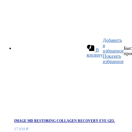
Добавить
в
Быс
В
избранное
про
корзину
Показать
избранное
IMAGE MD RESTORING COLLAGEN RECOVERY EYE GEL
17 010
₽