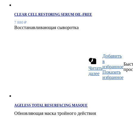
CLEAR CELL RESTORING SERUM OIL-FREE
7 880
₽
Восстанавливающая сыворотка
Добавить
в
Быс
избранное
Читать
прос
Показать
далее
избранное
AGELESS TOTAL RESURFACING MASQUE
Обновляющая маска тройного действия