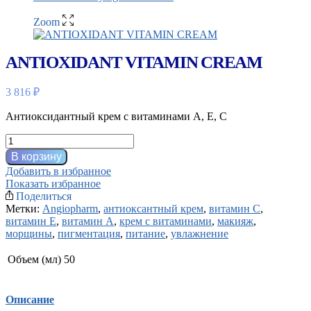
Zoom
ANTIOXIDANT VITAMIN CREAM
3 816
₽
Антиоксидантный крем с витаминами А, Е, С
Количество
товара
В корзину
ANTIOXIDANT
Добавить в избранное
VITAMIN
Показать избранное
CREAM
Поделиться
Метки:
Angiopharm
,
антиоксантный крем
,
витамин C
,
витамин E
,
витамин А
,
крем с витаминами
,
макияж
,
морщины
,
пигментация
,
питание
,
увлажнение
Объем (мл)
50
Описание