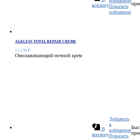
избранное
про
корзину
Показать
избранное
AGELESS TOTAL REPAIR CREME
13 230
₽
Омолаживающий ночной крем
Добавить
в
Быс
В
избранное
про
корзину
Показать