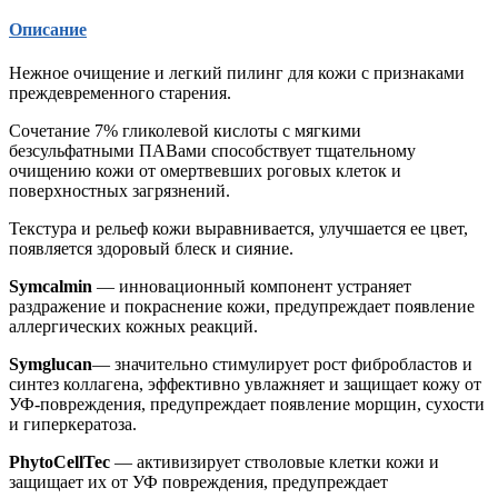
Описание
Нежное очищение и легкий пилинг для кожи с признаками
преждевременного старения.
Сочетание 7% гликолевой кислоты с мягкими
безсульфатными ПАВами способствует тщательному
очищению кожи от омертвевших роговых клеток и
поверхностных загрязнений.
Текстура и рельеф кожи выравнивается, улучшается ее цвет,
появляется здоровый блеск и сияние.
Symcalmin
— инновационный компонент устраняет
раздражение и покраснение кожи, предупреждает появление
аллергических кожных реакций.
Symglucan
— значительно стимулирует рост фибробластов и
синтез коллагена, эффективно увлажняет и защищает кожу от
УФ-повреждения, предупреждает появление морщин, сухости
и гиперкератоза.
PhytoCellTeс
— активизирует стволовые клетки кожи и
защищает их от УФ повреждения, предупреждает