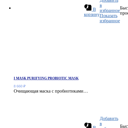
Добавить
в
Быс
В
избранное
про
корзину
Показать
избранное
I MASK PURIFYING PROBIOTIC MASK
8 660
₽
Очищающая маска с пробиотиками…
Добавить
в
Быс
В