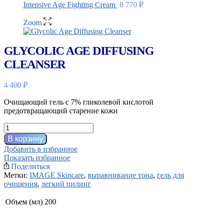
Intensive Age Fighting Cream
8 770
₽
Zoom
GLYCOLIC AGE DIFFUSING
CLEANSER
4 400
₽
Очищающий гель с 7% гликолевой кислотой
предотвращающий старение кожи
Количество
товара
В корзину
Glycolic
Добавить в избранное
Age
Показать избранное
Diffusing
Поделиться
Cleanser
Метки:
IMAGE Skincare
,
выравнивание тона
,
гель для
очищения
,
легкий пилинг
Объем (мл)
200