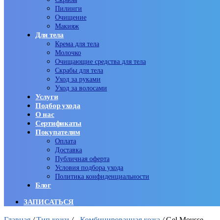
Пилинги
Очищение
Макияж
Для тела
Крема для тела
Молочко
Очищающие средства для тела
Скрабы для тела
Уход за руками
Уход за волосами
Услуги
Подбор ухода
О нас
Сертификаты
Покупателям
Оплата
Доставка
Публичная оферта
Условия подбора ухода
Политика конфиденциальности
Блог
ЗАПИСАТЬСЯ
Главная
/
Тип кожи
/
Комбинированная кожа
/
Gel Mousse