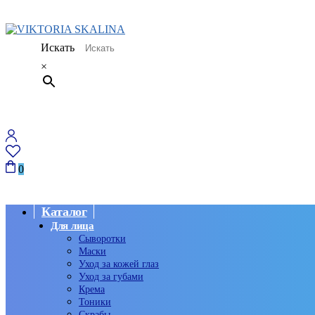
Искать
×
0
Каталог
Для лица
Сыворотки
Маски
Уход за кожей глаз
Уход за губами
Крема
Тоники
Скрабы