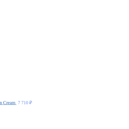
in Cream
7 710
₽