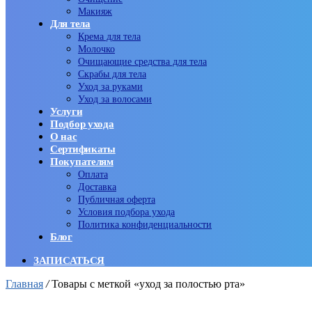
Макияж
Для тела
Крема для тела
Молочко
Очищающие средства для тела
Скрабы для тела
Уход за руками
Уход за волосами
Услуги
Подбор ухода
О нас
Сертификаты
Покупателям
Оплата
Доставка
Публичная оферта
Условия подбора ухода
Политика конфиденциальности
Блог
ЗАПИСАТЬСЯ
Главная
/
Товары с меткой «уход за полостью рта»