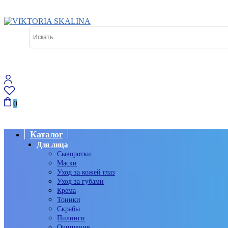
0
Каталог
Для лица
Сыворотки
Маски
Уход за кожей глаз
Уход за губами
Крема
Тоники
Скрабы
Пилинги
Очищение