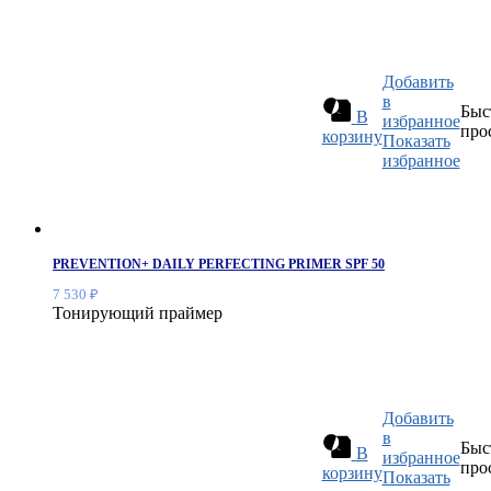
1
060 ₽.
Добавить
в
Быс
В
избранное
про
корзину
Показать
избранное
PREVENTION+ DAILY PERFECTING PRIMER SPF 50
7 530
₽
Тонирующий праймер
Добавить
в
Быс
В
избранное
про
корзину
Показать