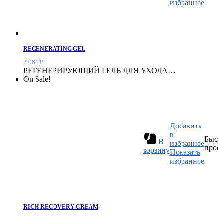
избранное
REGENERATING GEL
2 064
₽
РЕГЕНЕРИРУЮЩИЙ ГЕЛЬ ДЛЯ УХОДА…
On Sale!
Добавить
в
Быс
В
избранное
про
корзину
Показать
избранное
RICH RECOVERY CREAM