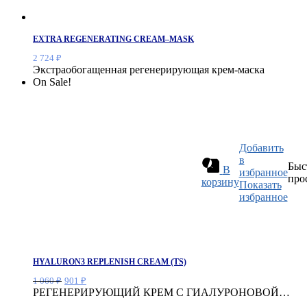
EXTRA REGENERATING CREAM–MASK
2 724
₽
Экстраобогащенная регенерирующая крем-маска
On Sale!
Добавить
в
Быс
В
избранное
про
корзину
Показать
избранное
HYALURON3 REPLENISH CREAM (TS)
Первоначальная
Текущая
1 060
₽
901
₽
цена
цена:
РЕГЕНЕРИРУЮЩИЙ КРЕМ С ГИАЛУРОНОВОЙ…
составляла
901 ₽.