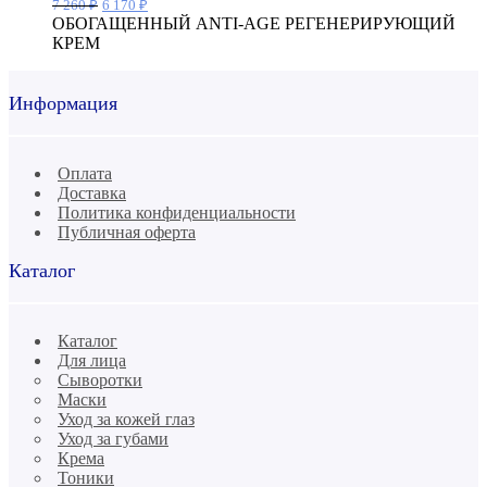
Первоначальная
Текущая
7 260
₽
6 170
₽
цена
цена:
ОБОГАЩЕННЫЙ ANTI-AGE РЕГЕНЕРИРУЮЩИЙ
составляла
6
КРЕМ
7
170 ₽.
260 ₽.
Информация
Оплата
Доставка
Политика конфиденциальности
Публичная оферта
Каталог
Каталог
Для лица
Сыворотки
Маски
Уход за кожей глаз
Уход за губами
Крема
Тоники