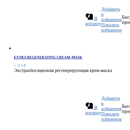
Добавить
в
Быс
В
избранное
про
корзину
Показать
избранное
EXTRA REGENERATING CREAM–MASK
1 314
₽
Экстраобогащенная регенерирующая крем-маска
Добавить
в
Быс
В
избранное
про
корзину
Показать
избранное