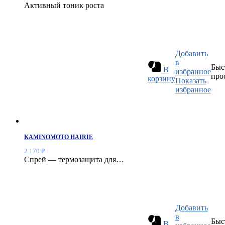
Активный тоник роста
Добавить
в
Быс
В
избранное
про
корзину
Показать
избранное
KAMINOMOTO HAIRIE
2 170
₽
Спрей — термозащита для…
Добавить
в
Быс
В