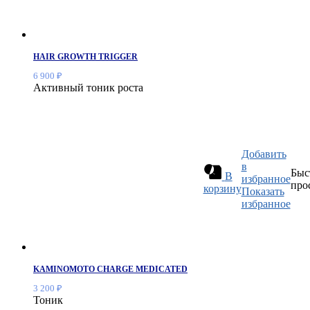
HAIR GROWTH TRIGGER
6 900
₽
Активный тоник роста
Добавить
в
Быс
В
избранное
про
корзину
Показать
избранное
KAMINOMOTO CHARGE MEDICATED
3 200
₽
Тоник