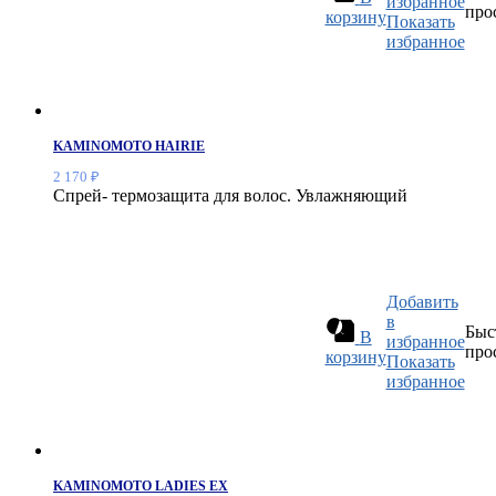
избранное
про
корзину
Показать
избранное
KAMINOMOTO HAIRIE
2 170
₽
Спрей- термозащита для волос. Увлажняющий
Добавить
в
Быс
В
избранное
про
корзину
Показать
избранное
KAMINOMOTO LADIES EX