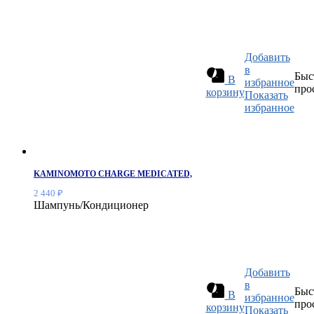
Добавить
в
Быс
В
избранное
про
корзину
Показать
избранное
KAMINOMOTO CHARGE MEDICATED,
2 440
₽
Шампунь/Кондиционер
Добавить
в
Быс
В
избранное
про
корзину
Показать