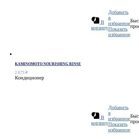
Добавить
в
Быс
В
избранное
про
корзину
Показать
избранное
KAMINOMOTO NOURISHING RINSE
2 875
₽
Кондиционер
Добавить
в
Быс
В
избранное
про
корзину
Показать
избранное