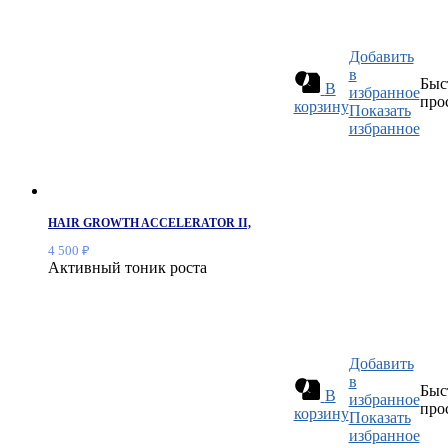
Добавить
в
Быс
В
избранное
про
корзину
Показать
избранное
HAIR GROWTH ACCELERATOR II,
4 500
₽
Активный тоник роста
Добавить
в
Быс
В
избранное
про
корзину
Показать
избранное