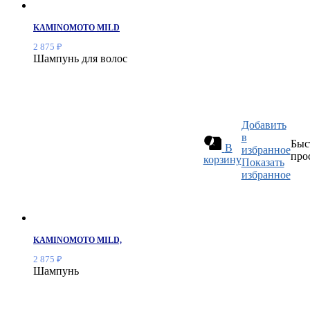
KAMINOMOTO MILD
2 875
₽
Шампунь для волос
Добавить
в
Быс
В
избранное
про
корзину
Показать
избранное
KAMINOMOTO MILD,
2 875
₽
Шампунь