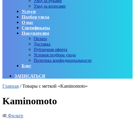
Уход за руками
Уход за волосами
Услуги
Подбор ухода
О нас
Сертификаты
Покупателям
Оплата
Доставка
Публичная оферта
Условия подбора ухода
Политика конфиденциальности
Блог
ЗАПИСАТЬСЯ
Главная
/
Товары с меткой «Kaminomoto»
Kaminomoto
Фильтр