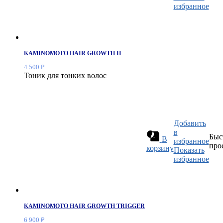
избранное
KAMINOMOTO HAIR GROWTH II
4 500
₽
Тоник для тонких волос
Добавить
в
Быс
В
избранное
про
корзину
Показать
избранное
KAMINOMOTO HAIR GROWTH TRIGGER
6 900
₽