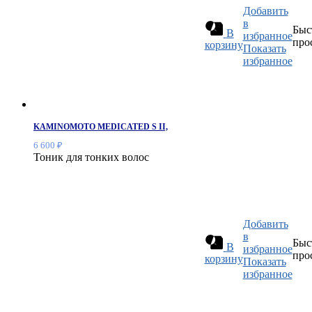
Добавить
в
Быс
В
избранное
про
корзину
Показать
избранное
KAMINOMOTO MEDICATED S II,
6 600
₽
Тоник для тонких волос
Добавить
в
Быс
В
избранное
про
корзину
Показать
избранное