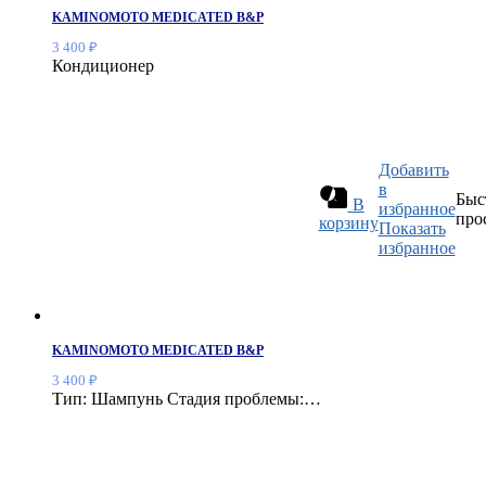
KAMINOMOTO MEDICATED B&P
3 400
₽
Кондиционер
Добавить
в
Быс
В
избранное
про
корзину
Показать
избранное
KAMINOMOTO MEDICATED B&P
3 400
₽
Тип: Шампунь Стадия проблемы:…