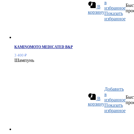
в
Быс
В
избранное
про
корзину
Показать
избранное
KAMINOMOTO MEDICATED B&P
3 400
₽
Шампунь
Добавить
в
Быс
В
избранное
про
корзину
Показать
избранное