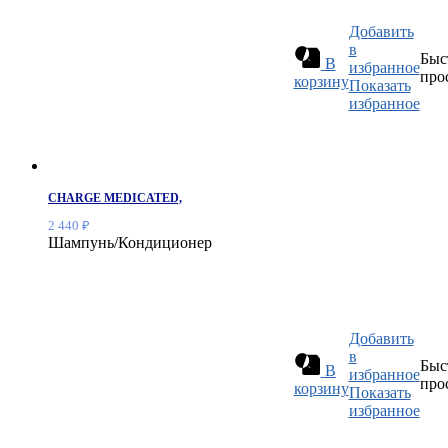
Добавить
в
Быс
В
избранное
про
корзину
Показать
избранное
CHARGE MEDICATED,
2 440
₽
Шампунь/Кондиционер
Добавить
в
Быс
В
избранное
про
корзину
Показать
избранное