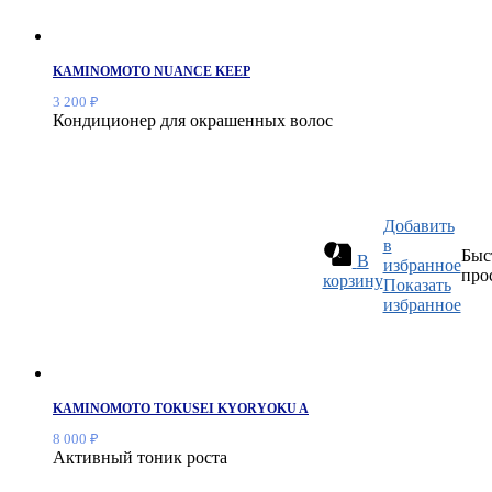
KAMINOMOTO NUANCE KEEP
3 200
₽
Кондиционер для окрашенных волос
Добавить
в
Быс
В
избранное
про
корзину
Показать
избранное
KAMINOMOTO TOKUSEI KYORYOKU A
8 000
₽
Активный тоник роста