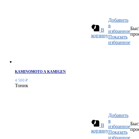
Добавить
в
Быс
В
избранное
про
корзину
Показать
избранное
KAMINOMOTO А KAMIGEN
4 500
₽
Тоник
Добавить
в
Быс
В
избранное
про
корзину
Показать
избранное