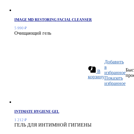
IMAGE MD RESTORING FACIAL CLEANSER
5 990
₽
Очищающий гель
Добавить
в
Быс
В
избранное
про
корзину
Показать
избранное
INTIMATE HYGIENE GEL
1 212
₽
ГЕЛЬ ДЛЯ ИНТИМНОЙ ГИГИЕНЫ