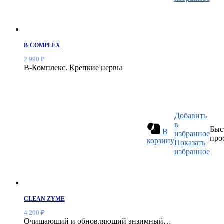
B-COMPLEX
2 990
₽
В-Комплекс. Крепкие нервы
Добавить
в
Быс
В
избранное
про
корзину
Показать
избранное
CLEAN ZYME
4 200
₽
Очищающий и обновляющий энзимный…