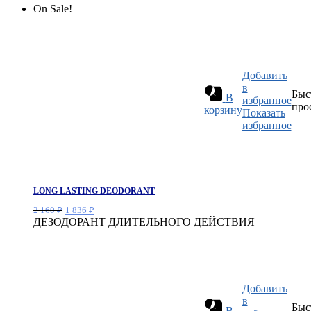
On Sale!
Добавить
в
Быс
В
избранное
про
корзину
Показать
избранное
LONG LASTING DEODORANT
Первоначальная
Текущая
2 160
₽
1 836
₽
цена
цена:
ДЕЗОДОРАНТ ДЛИТЕЛЬНОГО ДЕЙСТВИЯ
составляла
1
2
836 ₽.
160 ₽.
Добавить
в
Быс
В