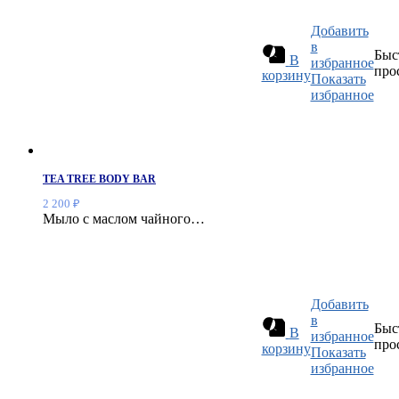
Добавить
в
Быс
В
избранное
про
корзину
Показать
избранное
TEA TREE BODY BAR
2 200
₽
Мыло с маслом чайного…
Добавить
в
Быс
В
избранное
про
корзину
Показать
избранное