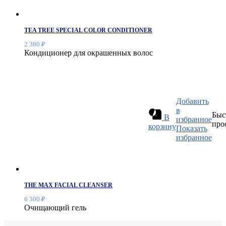
TEA TREE SPECIAL COLOR CONDITIONER
2 380
₽
Кондиционер для окрашенных волос
Добавить
в
Быс
В
избранное
про
корзину
Показать
избранное
THE MAX FACIAL CLEANSER
6 300
₽
Очищающий гель