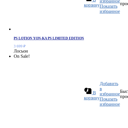
избранное
про
корзину
Показать
избранное
PS LOTION YON-KA PS LIMITED EDITION
3 699
₽
Лосьон
On Sale!
Добавить
в
Быс
В
избранное
про
корзину
Показать
избранное