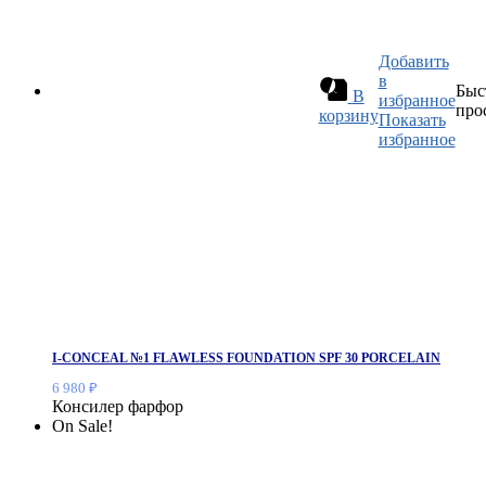
Добавить
в
Быс
В
избранное
про
корзину
Показать
избранное
I-CONCEAL №1 FLAWLESS FOUNDATION SPF 30 PORCELAIN
6 980
₽
Консилер фарфор
On Sale!