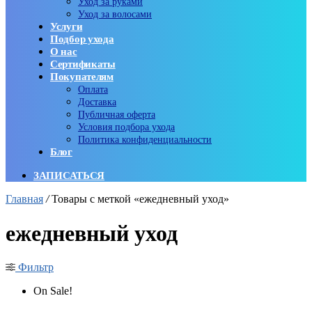
Уход за руками
Уход за волосами
Услуги
Подбор ухода
О нас
Сертификаты
Покупателям
Оплата
Доставка
Публичная оферта
Условия подбора ухода
Политика конфиденциальности
Блог
ЗАПИСАТЬСЯ
Главная
/
Товары с меткой «ежедневный уход»
ежедневный уход
Фильтр
On Sale!