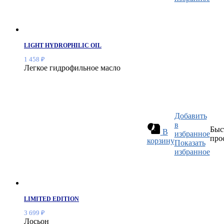
LIGHT HYDROPHILIC OIL
1 458
₽
Легкое гидрофильное масло
Добавить
в
Быс
В
избранное
про
корзину
Показать
избранное
LIMITED EDITION
3 699
₽
Лосьон