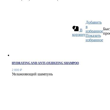
Добавить
в
Быс
В
избранное
про
корзину
Показать
избранное
HYDRATING AND ANTI-OXIDIZING SHAMPOO
2 800
₽
Увлажняющий шампунь