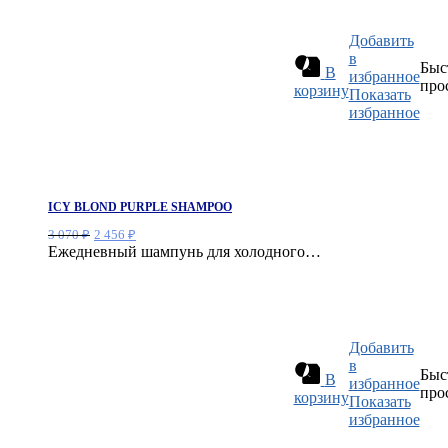
Добавить
в
Быс
В
избранное
про
корзину
Показать
избранное
ICY BLOND PURPLE SHAMPOO
Первоначальная
Текущая
3 070
₽
2 456
₽
цена
цена:
Ежедневный шампунь для холодного…
составляла
2
3
456 ₽.
070 ₽.
Добавить
в
Быс
В
избранное
про
корзину
Показать
избранное