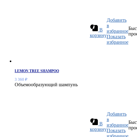
Добавить
в
Быс
В
избранное
про
корзину
Показать
избранное
LEMON TREE SHAMPOO
3 360
₽
Объемообразующий шампунь
Добавить
в
Быс
В
избранное
про
корзину
Показать
избранное