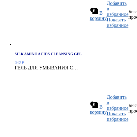
Добавить
в
Быс
В
избранное
про
корзину
Показать
избранное
SILK AMINO ACIDS CLEANSING GEL
642
₽
ГЕЛЬ ДЛЯ УМЫВАНИЯ С…
Добавить
в
Быс
В
избранное
про
корзину
Показать
избранное