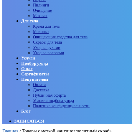
Пилинги
Очищение
Макияж
Для тела
Крема для тела
Молочко
Очищающие средства для тела
Скрабы для тела
Уход за руками
Уход за волосами
Услуги
Подбор ухода
О нас
Сертификаты
Покупателям
Оплата
Доставка
Публичная оферта
Условия подбора ухода
Политика конфиденциальности
Блог
ЗАПИСАТЬСЯ
Главная
/
Товары с меткой «антицеллюлитный скраб»