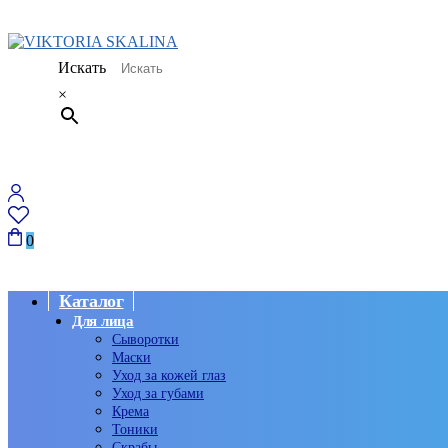
Искать
×
0
Каталог
Для лица
Сыворотки
Маски
Уход за кожей глаз
Уход за губами
Крема
Тоники
Скрабы