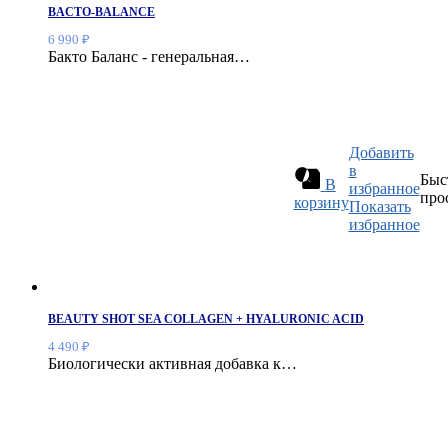
BACTO-BALANCE
6 990
₽
Бакто Баланс - генеральная…
Добавить
в
Быс
В
избранное
про
корзину
Показать
избранное
BEAUTY SHOT SEA COLLAGEN + HYALURONIC ACID
4 490
₽
Биологически активная добавка к…