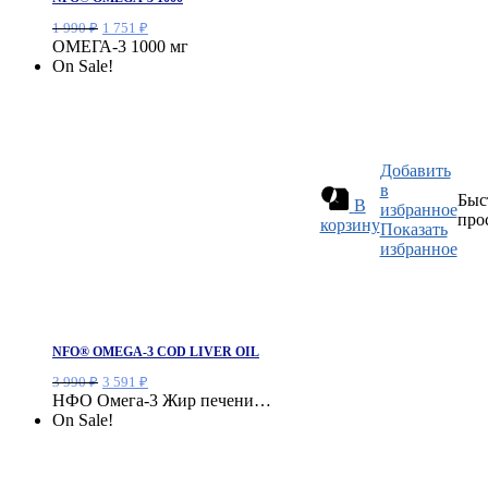
Первоначальная
Текущая
1 990
₽
1 751
₽
цена
цена:
ОМЕГА-3 1000 мг
составляла
1
On Sale!
1
751 ₽.
990 ₽.
Добавить
в
Быс
В
избранное
про
корзину
Показать
избранное
NFO® OMEGA-3 COD LIVER OIL
Первоначальная
Текущая
3 990
₽
3 591
₽
цена
цена:
НФО Омега-3 Жир печени…
составляла
3
On Sale!
3
591 ₽.
990 ₽.