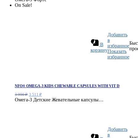
составляла
11
On Sale!
12
042 ₽.
990 ₽.
Добавить
в
Быс
В
избранное
про
корзину
Показать
избранное
NFO® OMEGA-3 KIDS CHEWABLE CAPSULES WITH VIT D
Первоначальная
Текущая
3 990
₽
3 511
₽
цена
цена:
Омега-3 Детские Жевательные капсулы…
составляла
3
3
511 ₽.
990 ₽.
Добавить
в
Быс