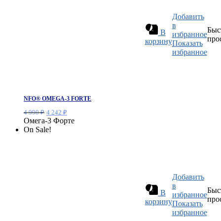
Добавить
в
Быс
В
избранное
про
корзину
Показать
избранное
NFO® OMEGA-3 FORTE
Первоначальная
Текущая
4 990
₽
4 242
₽
цена
цена:
Омега-3 Форте
составляла
4
On Sale!
4
242 ₽.
990 ₽.
Добавить
в
Быс
В
избранное
про
корзину
Показать
избранное