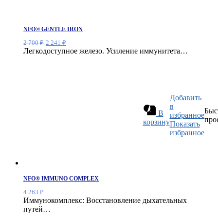
NFO® GENTLE IRON
Первоначальная
Текущая
2 700
₽
2 241
₽
цена
цена:
Легкодоступное железо. Усиление иммунитета…
составляла
2
2
241 ₽.
700 ₽.
Добавить
в
Быс
В
избранное
про
корзину
Показать
избранное
NFO® IMMUNO COMPLEX
4 263
₽
Иммунокомплекс: Восстановление дыхательных
путей…