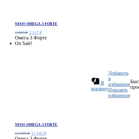
NFO® OMEGA-3 FORTE
Первоначальная
Текущая
2 490
₽
2 117
₽
цена
цена:
Омега-3 Форте
составляла
2
On Sale!
2
117 ₽.
490 ₽.
Добавить
в
Быс
В
избранное
про
корзину
Показать
избранное
NFO® OMEGA-3 FORTE
Первоначальная
Текущая
12 990
₽
11 042
₽
цена
цена:
Омега-3 Форте