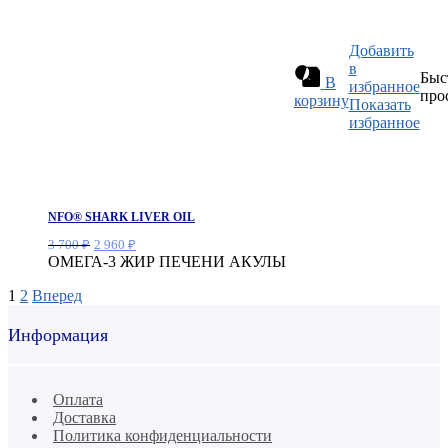
Добавить
в
Быс
В
избранное
про
корзину
Показать
избранное
NFO® SHARK LIVER OIL
Первоначальная
Текущая
3 700
₽
2 960
₽
цена
цена:
ОМЕГА-3 ЖИР ПЕЧЕНИ АКУЛЫ
составляла
2
1
2
Вперед
3
960 ₽.
700 ₽.
Информация
Оплата
Доставка
Политика конфиденциальности