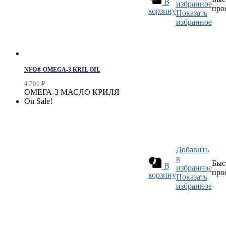
В
избранное
про
корзину
Показать
избранное
NFO® OMEGA-3 KRIL OIL
4 700
₽
ОМЕГА-3 МАСЛО КРИЛЯ
On Sale!
Добавить
в
Быс
В
избранное
про
корзину
Показать
избранное