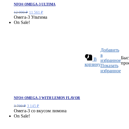
NFO® OMEGA-3 ULTIMA
Первоначальная
Текущая
12 990
₽
11 561
₽
цена
цена:
Омега-3 Ультима
составляла
11
On Sale!
12
561 ₽.
990 ₽.
Добавить
в
Быс
В
избранное
про
корзину
Показать
избранное
NFO® OMEGA-3 WITH LEMON FLAVOR
Первоначальная
Текущая
3 700
₽
3 145
₽
цена
цена:
Омега-3 со вкусом лимона
составляла
3
On Sale!
3
145 ₽.
700 ₽.