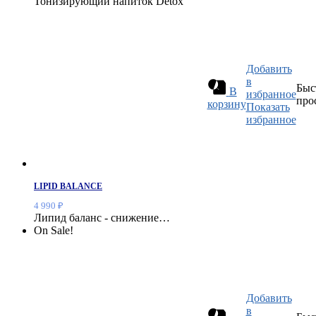
Тонизирующий напиток Detox
Добавить
в
Быс
В
избранное
про
корзину
Показать
избранное
LIPID BALANCE
4 990
₽
Липид баланс - снижение…
On Sale!
Добавить
в