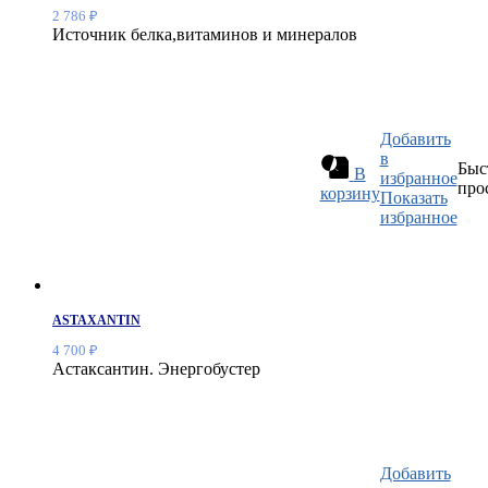
2 786
₽
Источник белка,витаминов и минералов
Добавить
в
Быс
В
избранное
про
корзину
Показать
избранное
ASTAXANTIN
4 700
₽
Астаксантин. Энергобустер
Добавить