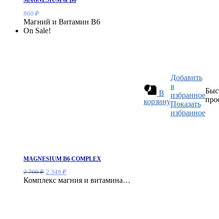
860
₽
Магний и Витамин B6
On Sale!
Добавить
в
Быс
В
избранное
про
корзину
Показать
избранное
MAGNESIUM В6 COMPLEX
Первоначальная
Текущая
2 700
₽
2 349
₽
цена
цена:
Комплекс магния и витамина…
составляла
2
2
349 ₽.
700 ₽.