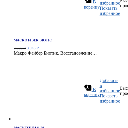
Быс
В
избранное
про
корзину
Показать
избранное
MACRO FIBER BIOTIC
Первоначальная
Текущая
7 659
₽
3 845
₽
цена
цена:
Макро Файбер Биотик. Восстановление…
составляла
3
7
845 ₽.
659 ₽.
Добавить
в
Быс
В
избранное
про
корзину
Показать
избранное
MAGNESIUM & B6