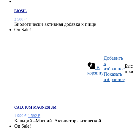
BIOSIL
2 500
₽
Биологически-активная добавка к пище
On Sale!
Добавить
в
Быс
В
избранное
про
корзину
Показать
избранное
CALCIUM-MAGNESIUM
Первоначальная
Текущая
1 990
₽
1 592
₽
цена
цена:
Кальций –Магний. Активатор физической…
составляла
1
On Sale!
1
592 ₽.