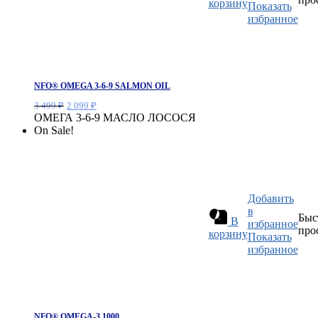
корзину
Показать
избранное
NFO® OMEGA 3-6-9 SALMON OIL
Первоначальная
Текущая
3 499
₽
2 099
₽
цена
цена:
ОМЕГА 3-6-9 МАСЛО ЛОСОСЯ
составляла
2
On Sale!
3
099 ₽.
499 ₽.
Добавить
в
Быс
В
избранное
про
корзину
Показать
избранное
NFO® OMEGA-3 1000