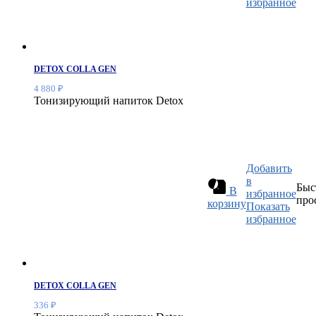
избранное
DETOX COLLA GEN
4 880
₽
Тонизирующий напиток Detox
Добавить
в
Быс
В
избранное
про
корзину
Показать
избранное
DETOX COLLA GEN
336
₽