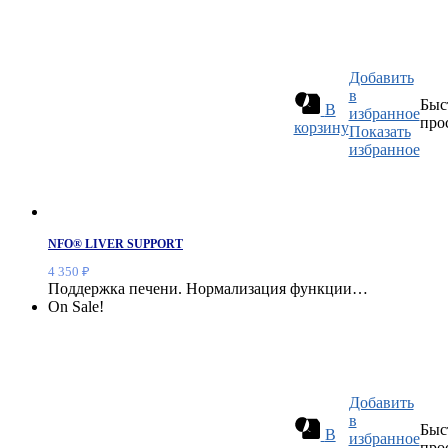
Добавить
в
Быс
В
избранное
про
корзину
Показать
избранное
NFO® LIVER SUPPORT
4 350
₽
Поддержка печени. Нормализация функции…
On Sale!
Добавить
в
Быс
В
избранное
про