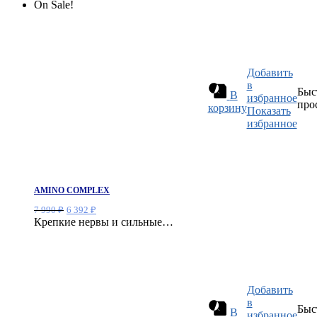
On Sale!
Добавить
в
Быс
В
избранное
про
корзину
Показать
избранное
AMINO COMPLEX
Первоначальная
Текущая
7 990
₽
6 392
₽
цена
цена:
Крепкие нервы и сильные…
составляла
6
7
392 ₽.
990 ₽.
Добавить
в
Быс
В
избранное