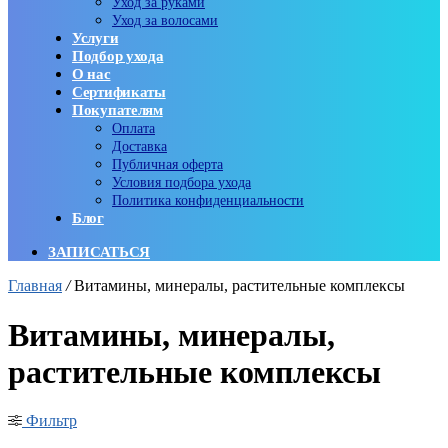
Уход за руками
Уход за волосами
Услуги
Подбор ухода
О нас
Сертификаты
Покупателям
Оплата
Доставка
Публичная оферта
Условия подбора ухода
Политика конфиденциальности
Блог
ЗАПИСАТЬСЯ
Главная
/
Витамины, минералы, растительные комплексы
Витамины, минералы,
растительные комплексы
Фильтр