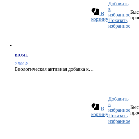
Добавить
в
Быс
В
избранное
про
корзину
Показать
избранное
BIOSIL
2 500
₽
Биологическая активная добавка к…
Добавить
в
Быс
В
избранное
про
корзину
Показать
избранное