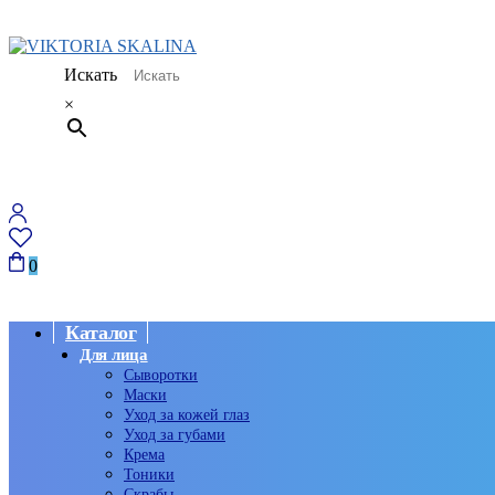
Искать
×
0
Каталог
Для лица
Сыворотки
Маски
Уход за кожей глаз
Уход за губами
Крема
Тоники
Скрабы