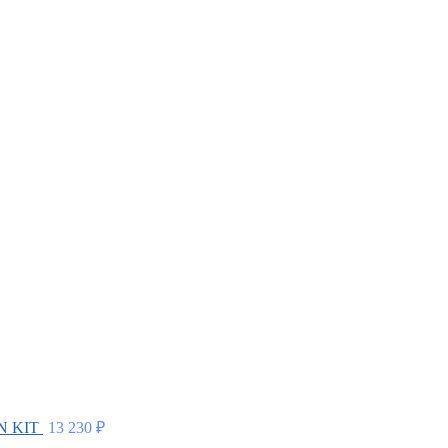
N KIT
13 230
₽